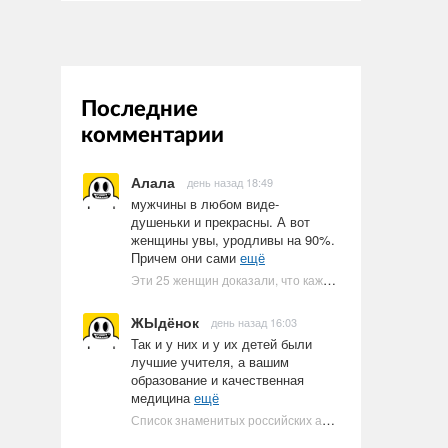
Последние
комментарии
Алала
день назад 18:49
мужчины в любом виде-
душеньки и прекрасны. А вот
женщины увы, уродливы на 90%.
Причем они сами
ещё
Эти 25 женщин доказали, что каждое тело имеет право быть в бикини
ЖЫдёнок
день назад 16:03
Так и у них и у их детей были
лучшие учителя, а вашим
образование и качественная
медицина
ещё
Список знаменитых российских артистов-евреев | Ультрамарин