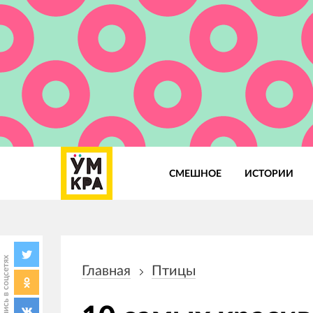
СМЕШНОЕ
ИСТОРИИ
Основная
навигация
Поделись в соцсетях
Главная
Птицы
Строка
навигации