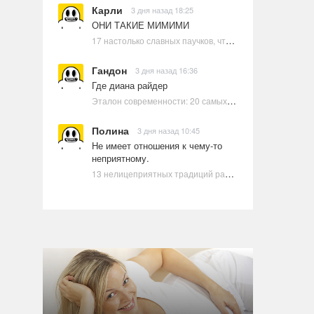
Карли
3 дня назад 18:25
ОНИ ТАКИЕ МИМИМИ
17 настолько славных паучков, что даже у арахнофобов появится желание их погладить
Гандон
3 дня назад 16:36
Где диана райдер
Эталон современности: 20 самых красивых и привлекательных актрис Голливуда, по мнению Google | Ультрамарин
Полина
3 дня назад 10:45
Не имеет отношения к чему-то
неприятному.
13 нелицеприятных традиций разных стран, которые могут шокировать неподготовленного человека