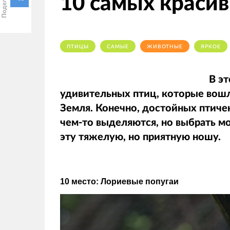
10 самых краси
ПТИЦЫ
САМЫЕ
ЖИВОТНЫЕ
ЯРКОЕ
В эт
удивительных птиц, которые вошл
Земля. Конечно, достойных птичек
чем-то выделяются, но выбрать мо
эту тяжелую, но приятную ношу.
10 место: Лориевые попугаи