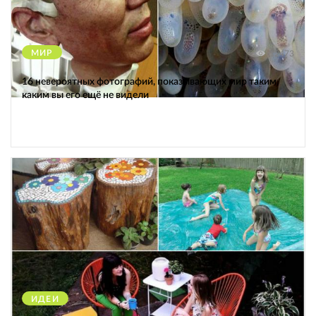
МИР
12473
16 невероятных фотографий, показывающих мир таким,
каким вы его ещё не видели
ИДЕИ
38546