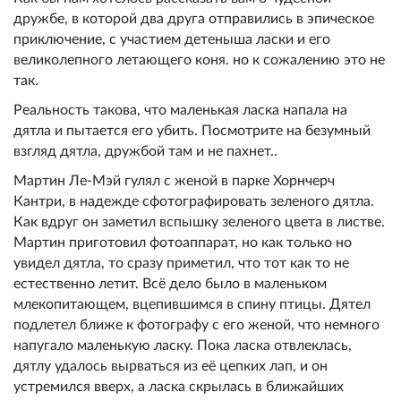
дружбе, в которой два друга отправились в эпическое
приключение, с участием детеныша ласки и его
великолепного летающего коня. но к сожалению это не
так.
Реальность такова, что маленькая ласка напала на
дятла и пытается его убить. Посмотрите на безумный
взгляд дятла, дружбой там и не пахнет..
Мартин Ле-Мэй гулял с женой в парке Хорнчерч
Кантри, в надежде сфотографировать зеленого дятла.
Как вдруг он заметил вспышку зеленого цвета в листве.
Мартин приготовил фотоаппарат, но как только но
увидел дятла, то сразу приметил, что тот как то не
естественно летит. Всё дело было в маленьком
млекопитающем, вцепившимся в спину птицы. Дятел
подлетел ближе к фотографу с его женой, что немного
напугало маленькую ласку. Пока ласка отвлеклась,
дятлу удалось вырваться из её цепких лап, и он
устремился вверх, а ласка скрылась в ближайших