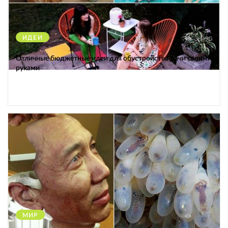
ИДЕИ
38490
Отличные бюджетные идеи для обустройства дачи своими
руками
МИР
12417