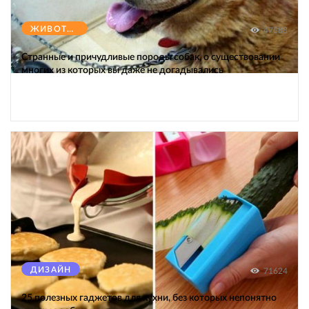
ЖИВОТНЫЕ
47588
Странные и причудливые породы собак, о существовании
многих из которых вы даже не догадывались
ДИЗАЙН
71624
25 полезных гаджетов для кухни, без которых непонятно