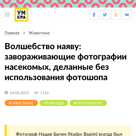
Основная
навигация
Главная
Животные
Строка
навигации
Волшебство наяву:
завораживающие фотографии
насекомых, деланные без
использования фотошопа
24.04.2015
1165
ЖИВОТНЫЕ
ПРИРОДА
ФОТОПРОЕКТ
Фотограф Надав Багим (Nadav Bagim) всегда был