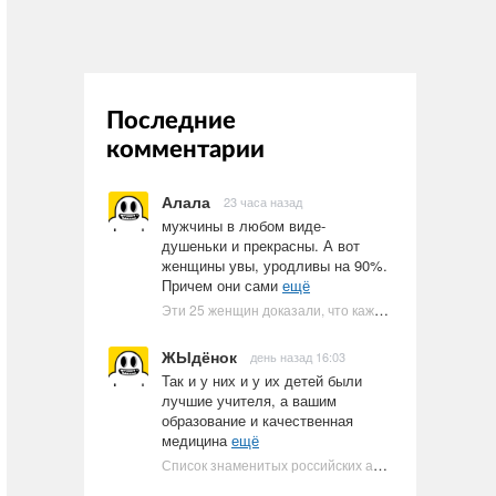
Последние
комментарии
Алала
23 часа назад
мужчины в любом виде-
душеньки и прекрасны. А вот
женщины увы, уродливы на 90%.
Причем они сами
ещё
Эти 25 женщин доказали, что каждое тело имеет право быть в бикини
ЖЫдёнок
день назад 16:03
Так и у них и у их детей были
лучшие учителя, а вашим
образование и качественная
медицина
ещё
Список знаменитых российских артистов-евреев | Ультрамарин