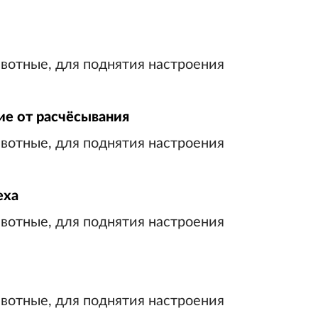
ие от расчёсывания
еха