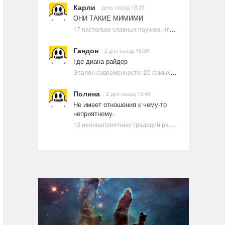
Карли
день назад 18:25
ОНИ ТАКИЕ МИМИМИ
17 настолько славных паучков, что даже у арахнофобов появится желание их погладить
Гандон
2 дня назад 16:36
Где диана райдер
Эталон современности: 20 самых красивых и привлекательных актрис Голливуда, по мнению Google | Ультрамарин
Полина
2 дня назад 10:45
Не имеет отношения к чему-то
неприятному.
13 нелицеприятных традиций разных стран, которые могут шокировать неподготовленного человека