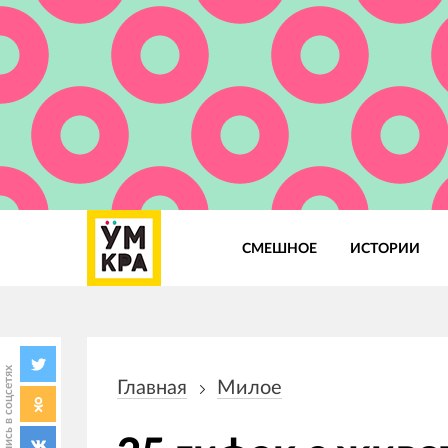
СМЕШНОЕ
ИСТОРИИ
Основная
навигация
Поделись в соцсетях
Главная
Милое
Строка
навигации