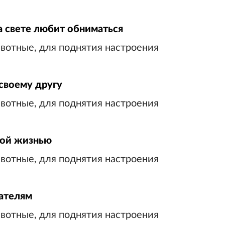
а свете любит обниматься
своему другу
ной жизнью
сателям