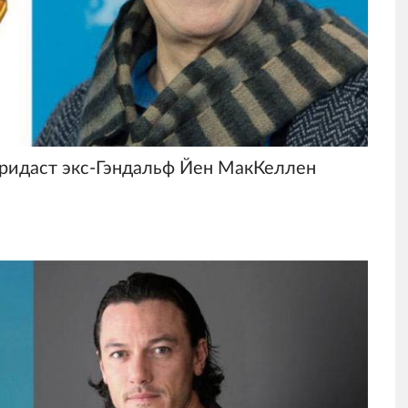
ридаст экс-Гэндальф Йен МакКеллен