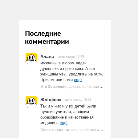
Последние
комментарии
Алала
день назад 18:49
мужчины в любом виде-
душеньки и прекрасны. А вот
женщины увы, уродливы на 90%.
Причем они сами
ещё
Эти 25 женщин доказали, что каждое тело имеет право быть в бикини
ЖЫдёнок
день назад 16:03
Так и у них и у их детей были
лучшие учителя, а вашим
образование и качественная
медицина
ещё
Список знаменитых российских артистов-евреев | Ультрамарин