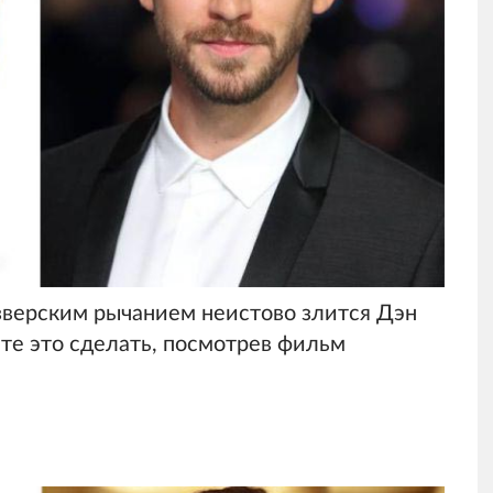
 зверским рычанием неистово злится Дэн
те это сделать, посмотрев фильм