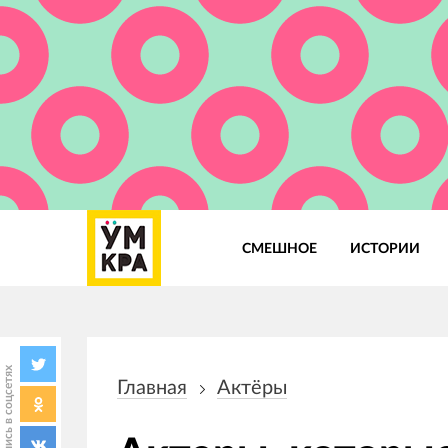
СМЕШНОЕ
ИСТОРИИ
Основная
навигация
Поделись в соцсетях
Главная
Актёры
Строка
навигации