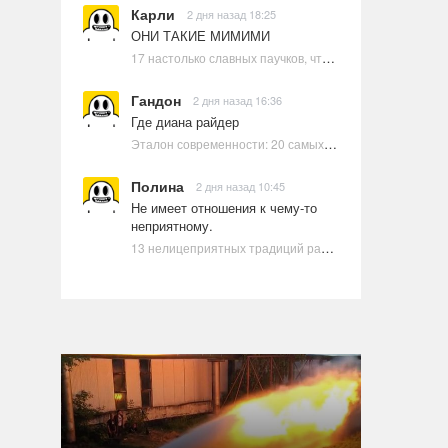
Карли
2 дня назад 18:25
ОНИ ТАКИЕ МИМИМИ
17 настолько славных паучков, что даже у арахнофобов появится желание их погладить
Гандон
2 дня назад 16:36
Где диана райдер
Эталон современности: 20 самых красивых и привлекательных актрис Голливуда, по мнению Google | Ультрамарин
Полина
2 дня назад 10:45
Не имеет отношения к чему-то
неприятному.
13 нелицеприятных традиций разных стран, которые могут шокировать неподготовленного человека