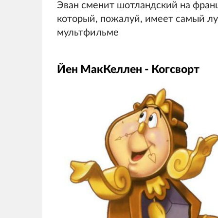
Эван сменит шотландский на франц
который, пожалуй, имеет самый л
мультфильме
Йен МакКеллен - Когсворт