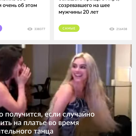
и очень об этом
созревавшего на шее
мужчины 20 лет
САМЫЕ
338377
216438
о получится, если случайно
ить на платье во время
тельного танца