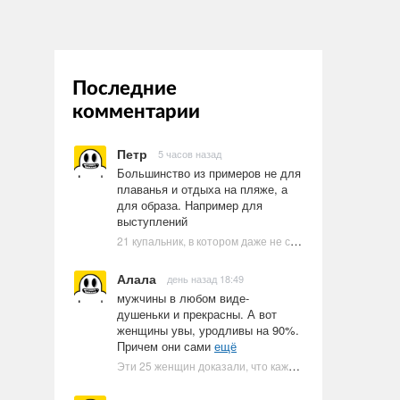
Последние
комментарии
Петр
5 часов назад
Большинство из примеров не для
плаванья и отдыха на пляже, а
для образа. Например для
выступлений
21 купальник, в котором даже не стоит пытаться плавать
Алала
день назад 18:49
мужчины в любом виде-
душеньки и прекрасны. А вот
женщины увы, уродливы на 90%.
Причем они сами
ещё
Эти 25 женщин доказали, что каждое тело имеет право быть в бикини