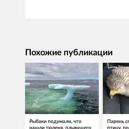
Похожие публикации
Рыбаки подумали, что
Парень с
нашли тюленя, плывущего
птицу, по