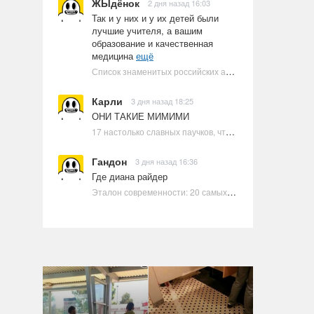
ЖЫдёнок
2 дня назад 16:03
Так и у них и у их детей были
лучшие учителя, а вашим
образование и качественная
медицина
ещё
Список знаменитых российских артистов-евреев | Ультрамарин
Карли
3 дня назад 18:25
ОНИ ТАКИЕ МИМИМИ
17 настолько славных паучков, что даже у арахнофобов появится желание их погладить
Гандон
3 дня назад 16:36
Где диана райдер
Эталон современности: 20 самых красивых и привлекательных актрис Голливуда, по мнению Google | Ультрамарин