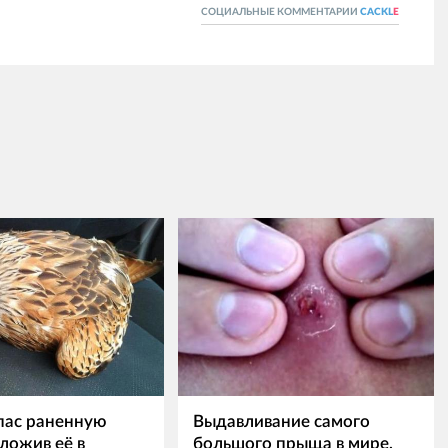
СОЦИАЛЬНЫЕ КОММЕНТАРИИ
CACKL
E
пас раненную
Выдавливание самого
ложив её в
большого прыща в мире,