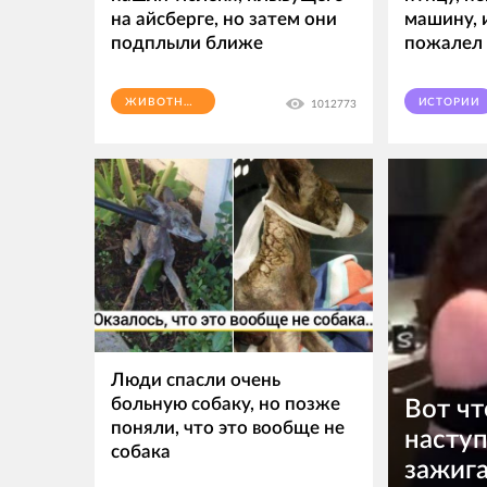
на айсберге, но затем они
машину, 
подплыли ближе
пожалел
ЖИВОТНЫЕ
ИСТОРИИ
1012773
Люди спасли очень
больную собаку, но позже
Вот чт
поняли, что это вообще не
наступ
собака
зажига