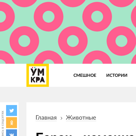
СМЕШНОЕ
ИСТОРИИ
Основная
навигация
Поделись в соцсетях
Главная
Животные
Строка
навигации