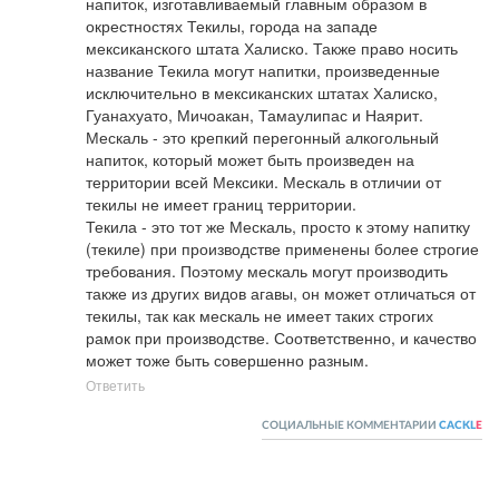
напиток, изготавливаемый главным образом в 
окрестностях Текилы, города на западе 
мексиканского штата Халиско. Также право носить 
название Текила могут напитки, произведенные 
исключительно в мексиканских штатах Халиско, 
Гуанахуато, Мичоакан, Тамаулипас и Наярит.

Мескаль - это крепкий перегонный алкогольный 
напиток, который может быть произведен на 
территории всей Мексики. Мескаль в отличии от 
текилы не имеет границ территории.

Текила - это тот же Мескаль, просто к этому напитку 
(текиле) при производстве применены более строгие 
требования. Поэтому мескаль могут производить 
также из других видов агавы, он может отличаться от 
текилы, так как мескаль не имеет таких строгих 
рамок при производстве. Соответственно, и качество 
может тоже быть совершенно разным.
Ответить
СОЦИАЛЬНЫЕ КОММЕНТАРИИ
CACKL
E