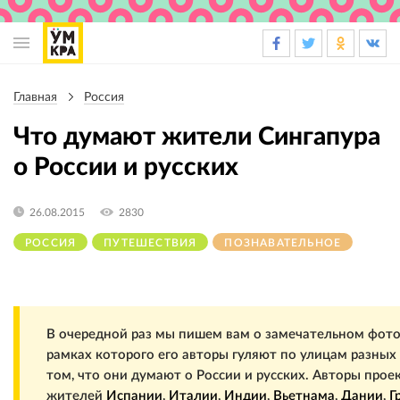
Основная
навигация
Главная
Россия
Строка
навигации
Что думают жители Сингапура
о России и русских
26.08.2015
2830
РОССИЯ
ПУТЕШЕСТВИЯ
ПОЗНАВАТЕЛЬНОЕ
В очередной раз мы пишем вам о замечательном фото
рамках которого его авторы гуляют по улицам разных
том, что они думают о России и русских. Авторы прое
жителей
Испании
,
Италии
,
Индии
,
Вьетнама
,
Дании
,
Г