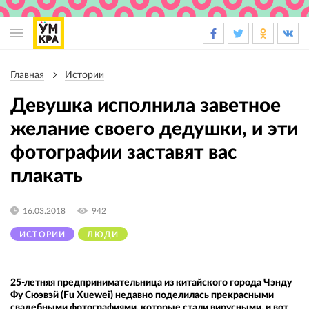
Основная
навигация
Главная
Истории
Строка
навигации
Девушка исполнила заветное
желание своего дедушки, и эти
фотографии заставят вас
плакать
16.03.2018
942
ИСТОРИИ
ЛЮДИ
25-летняя предпринимательница из китайского города Чэнду
Фу Сюэвэй (Fu Xuewei) недавно поделилась прекрасными
свадебными фотографиями, которые стали вирусными, и вот