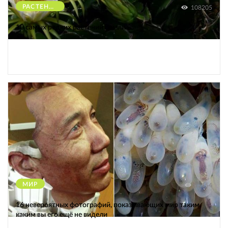
РАСТЕНИЯ
108205
10 самых редких растений Земли
МИР
12154
16 невероятных фотографий, показывающих мир таким,
каким вы его ещё не видели