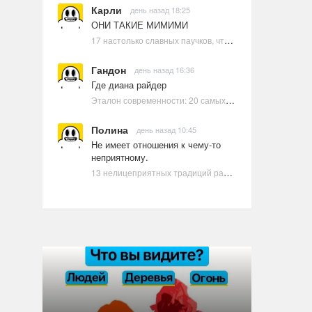
Карли
день назад 18:25
ОНИ ТАКИЕ МИМИМИ
17 настолько славных паучков, что даже у арахнофобов появится желание их погладить
Гандон
день назад 16:36
Где диана райдер
Эталон современности: 20 самых красивых и привлекательных актрис Голливуда, по мнению Google | Ультрамарин
Полина
день назад 10:45
Не имеет отношения к чему-то
неприятному.
13 нелицеприятных традиций разных стран, которые могут шокировать неподготовленного человека