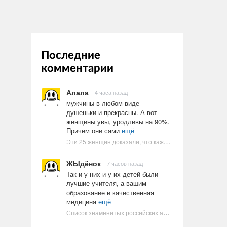
Последние
комментарии
Алала
4 часа назад
мужчины в любом виде-
душеньки и прекрасны. А вот
женщины увы, уродливы на 90%.
Причем они сами
ещё
Эти 25 женщин доказали, что каждое тело имеет право быть в бикини
ЖЫдёнок
7 часов назад
Так и у них и у их детей были
лучшие учителя, а вашим
образование и качественная
медицина
ещё
Список знаменитых российских артистов-евреев | Ультрамарин