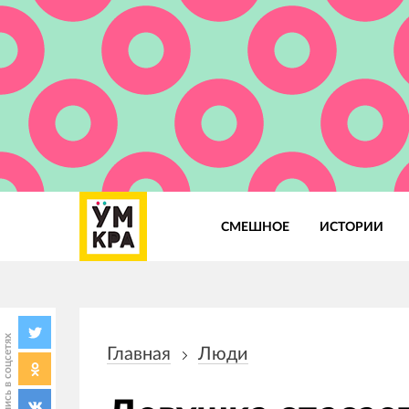
СМЕШНОЕ
ИСТОРИИ
Основная
навигация
Поделись в соцсетях
Главная
Люди
Строка
навигации