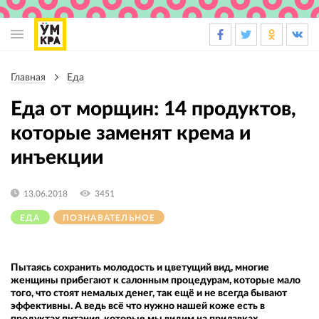
Основная
навигация
Главная
Еда
Строка
навигации
Еда от морщин: 14 продуктов,
которые заменят крема и
инъекции
13.06.2018
3451
ЕДА
ПОЗНАВАТЕЛЬНОЕ
Пытаясь сохранить молодость и цветущий вид, многие
женщины прибегают к салонным процедурам, которые мало
того, что стоят немалых денег, так ещё и не всегда бывают
эффективны. А ведь всё что нужно нашей коже есть в
продуктах питания, которые мы видим на прилавках