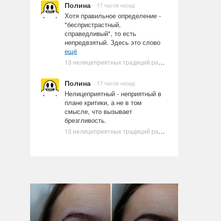
Полина
17 часов назад
Хотя правильное определение -
"беспристрастный,
справедливый", то есть
непредвзятый. Здесь это слово
ещё
13 нелицеприятных традиций разных стран, которые могут шокировать неподготовленного человека
Полина
17 часов назад
Нелицеприятный - неприятный в
плане критики, а не в том
смысле, что вызывает
брезгливость.
13 нелицеприятных традиций разных стран, которые могут шокировать неподготовленного человека