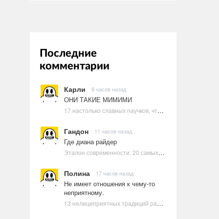
Последние
комментарии
Карли
9 часов назад
ОНИ ТАКИЕ МИМИМИ
17 настолько славных паучков, что даже у арахнофобов появится желание их погладить
Гандон
11 часов назад
Где диана райдер
Эталон современности: 20 самых красивых и привлекательных актрис Голливуда, по мнению Google | Ультрамарин
Полина
17 часов назад
Не имеет отношения к чему-то
неприятному.
13 нелицеприятных традиций разных стран, которые могут шокировать неподготовленного человека