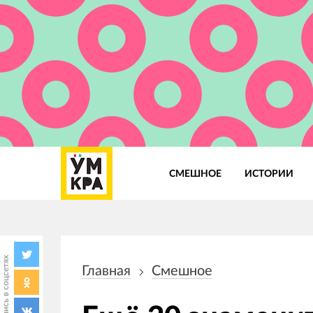
СМЕШНОЕ
ИСТОРИИ
Основная
навигация
Поделись в соцсетях
Главная
Смешное
Строка
навигации