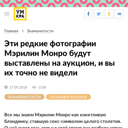
Основная
навигация
Главная
Знаменитости
Строка
навигации
Эти редкие фотографии
Мэрилин Монро будут
выставлены на аукцион, и вы
их точно не видели
27.09.2018
1108
ЗНАМЕНИТОСТИ
ПОЗНАВАТЕЛЬНОЕ
Все мы знаем Мэрилин Монро как кокетливую
блондинку, ставшую секс-символом целого столетия.
О ней знает весь мир и в своё время она разбила сотни