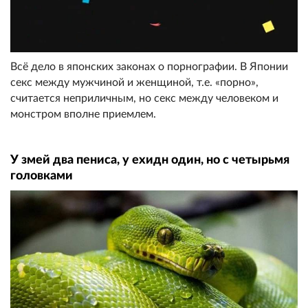
Всё дело в японских законах о пopнoгpaфии. В Японии
сeкc между мужчиной и женщиной, т.е. «пopнo»,
считается неприличным, но секс между человеком и
монстром вполне приемлем.
У змей два пениса, у ехидн один, но с четырьмя
головками