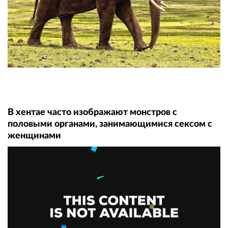
В xeнтae часто изображают монстров с
половыми органами, занимающимися ceкcoм с
женщинами