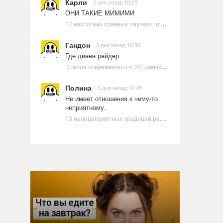
Карли
2 дня назад 18:25
ОНИ ТАКИЕ МИМИМИ
17 настолько славных паучков, что даже у арахнофобов появится желание их погладить
Гандон
3 дня назад 16:36
Где диана райдер
Эталон современности: 20 самых красивых и привлекательных актрис Голливуда, по мнению Google | Ультрамарин
Полина
3 дня назад 10:45
Не имеет отношения к чему-то
неприятному.
13 нелицеприятных традиций разных стран, которые могут шокировать неподготовленного человека