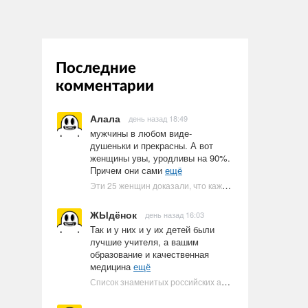
Последние
комментарии
Алала
день назад 18:49
мужчины в любом виде-
душеньки и прекрасны. А вот
женщины увы, уродливы на 90%.
Причем они сами
ещё
Эти 25 женщин доказали, что каждое тело имеет право быть в бикини
ЖЫдёнок
день назад 16:03
Так и у них и у их детей были
лучшие учителя, а вашим
образование и качественная
медицина
ещё
Список знаменитых российских артистов-евреев | Ультрамарин