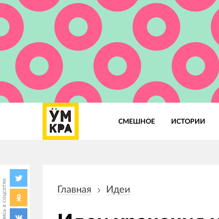
СМЕШНОЕ
ИСТОРИИ
Основная
навигация
Поделись в соцсетях
Главная
Идеи
Строка
навигации