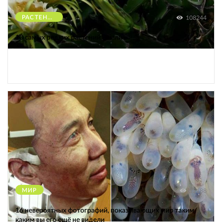
РАСТЕНИЯ
108244
10 самых редких растений Земли
МИР
12188
16 невероятных фотографий, показывающих мир таким,
каким вы его ещё не видели