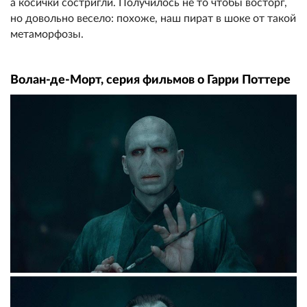
а косички состригли. Получилось не то чтобы восторг,
но довольно весело: похоже, наш пират в шоке от такой
метаморфозы.
Волан-де-Морт, серия фильмов о Гарри Поттере