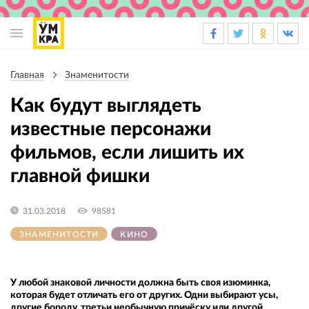
Основная
навигация
Главная
Знаменитости
Строка
навигации
Как будут выглядеть
известные персонажи
фильмов, если лишить их
главной фишки
31.03.2018
98581
ЗНАМЕНИТОСТИ
КИНО
У любой знаковой личности должна быть своя изюминка,
которая будет отличать его от других. Одни выбирают усы,
другие бороду, третьи необычную причёску или другой