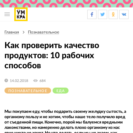
Основная
навигация
Главная
Познавательное
Строка
навигации
Как проверить качество
продуктов: 10 рабочих
способов
14.02.2018
684
ПОЗНАВАТЕЛЬНОЕ
ЕДА
Мы покупаем еду, чтобы подарить своему желудку сытость, а
организму пользу и не хотим, чтобы наше тело получило вред
от съеденной пищи. Конечно, порой мы балуемся вредными
лакомствами, но намеренно делать плохо организму из нас
явно никто не хочет. Но что делать, если мы не знаем, как