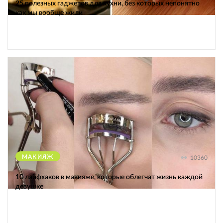
25 полезных гаджетов для кухни, без которых непонятно
как мы вообще жили
МАКИЯЖ
10360
10 лайфхаков в макияже, которые облегчат жизнь каждой
девушке