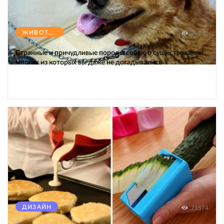
ЖИВОТНЫЕ
47532
Странные и причудливые породы собак, о существовании
многих из которых вы даже не догадывались
ДИЗАЙН
71574