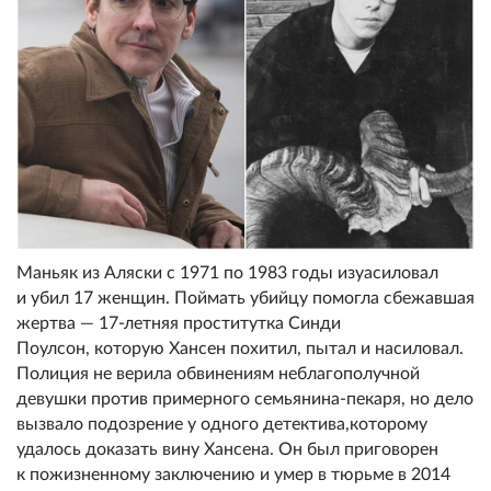
Маньяк из Аляски с 1971 по 1983 годы изyaсиловал
и убил 17 женщин. Поймать убийцу помогла сбежавшая
жертва — 17-летняя прocтитутка Синди
Поулсон, которую Хансен похитил, пытал и нacиловал.
Полиция не верила обвинениям неблагополучной
девушки против примерного семьянина-пекаря, но дело
вызвало подозрение у одного детектива,которому
удалось доказать вину Хансена. Он был приговорен
к пожизненному заключению и умер в тюрьме в 2014