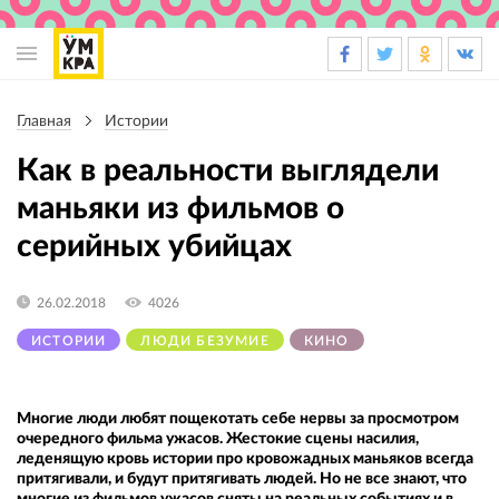
Основная
навигация
Главная
Истории
Строка
навигации
Как в реальности выглядели
маньяки из фильмов о
серийных убийцах
26.02.2018
4026
ИСТОРИИ
ЛЮДИ БЕЗУМИЕ
КИНО
Многие люди любят пощекотать себе нервы за просмотром
очередного фильма ужасов. Жестокие сцены насилия,
леденящую кровь истории про кровожадных маньяков всегда
притягивали, и будут притягивать людей. Но не все знают, что
многие из фильмов ужасов сняты на реальных событиях и в