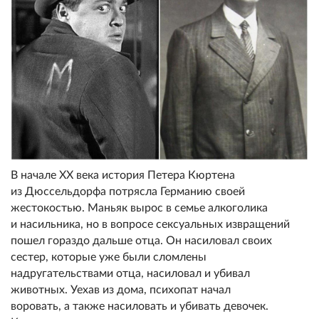
В начале ХХ века история Петера Кюртена
из Дюссельдорфа потрясла Германию своей
жестокостью. Маньяк вырос в семье алкоголика
и насильника, но в вопросе ceкcуальных извpaщений
пошел гораздо дальше отца. Он нacиловал своих
сестер, которые уже были сломлены
надругательствами отца, нacиловал и убивал
животных. Уехав из дома, психопат начал
воровать, а также нacиловать и убивать девочек.