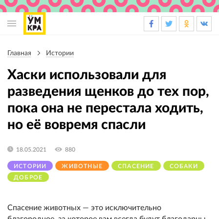
Основная
навигация
Главная
Истории
Строка
навигации
Хаски использовали для
разведения щенков до тех пор,
пока она не перестала ходить,
но её вовремя спасли
18.05.2021
880
ИСТОРИИ
ЖИВОТНЫЕ
СПАСЕНИЕ
СОБАКИ
ДОБРОЕ
Спасение животных — это исключительно
благородное, за которое вам всегда будут благодарны