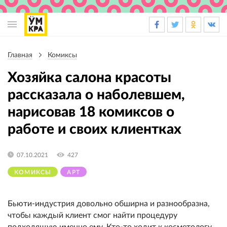
Основная
навигация
Главная
Комиксы
Строка
навигации
Хозяйка салона красоты
рассказала о наболевшем,
нарисовав 18 комиксов о
работе и своих клиентках
07.10.2021
427
КОМИКСЫ
АРТ
Бьюти-индустрия довольно обширна и разнообразна,
чтобы каждый клиент смог найти процедуру
подходящую именно ему. Кто-то ходит к косметологу,