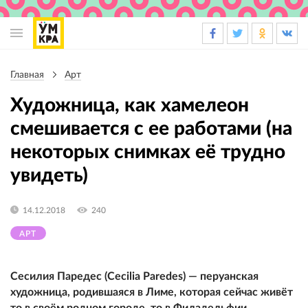
Основная
навигация
Главная
Арт
Строка
навигации
Художница, как хамелеон
смешивается с ее работами (на
некоторых снимках её трудно
увидеть)
14.12.2018
240
АРТ
Сесилия Паредес (Cecilia Paredes) — перуанская
художница, родившаяся в Лиме, ​​которая сейчас живёт
то в своём родном городе, то в Филадельфии,