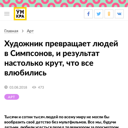
Основная
навигация
Главная
Арт
Строка
навигации
Художник превращает людей
в Симпсонов, и результат
настолько крут, что все
влюбились
03.08.2018
473
АРТ
Тысячи и сотни тысяч людей по всему миру не могли бы
вообразить своё детство без мультфильмов. Все мы, будучи
детьми, любили усесться перед телевизором за просмотром