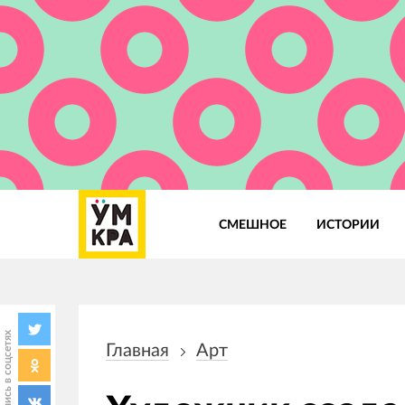
СМЕШНОЕ
ИСТОРИИ
Основная
навигация
Поделись в соцсетях
Главная
Арт
Строка
навигации