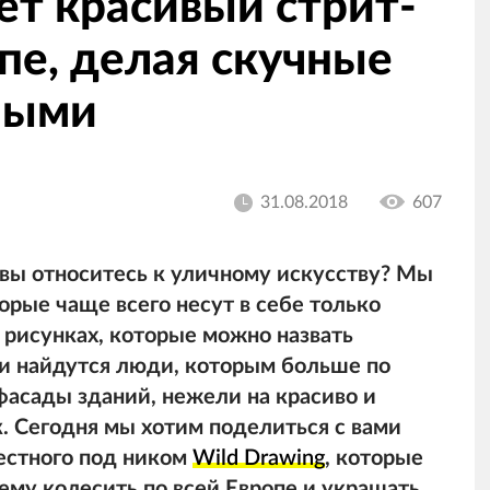
ет красивый стрит-
опе, делая скучные
ными
31.08.2018
607
 вы относитесь к уличному искусству? Мы
орые чаще всего несут в себе только
 рисунках, которые можно назвать
ли найдутся люди, которым больше по
фасады зданий, нежели на красиво и
. Сегодня мы хотим поделиться с вами
естного под ником
Wild Drawing
, которые
 ему колесить по всей Европе и украшать