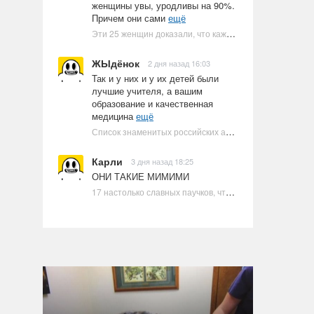
женщины увы, уродливы на 90%.
Причем они сами
ещё
Эти 25 женщин доказали, что каждое тело имеет право быть в бикини
ЖЫдёнок
2 дня назад 16:03
Так и у них и у их детей были
лучшие учителя, а вашим
образование и качественная
медицина
ещё
Список знаменитых российских артистов-евреев | Ультрамарин
Карли
3 дня назад 18:25
ОНИ ТАКИЕ МИМИМИ
17 настолько славных паучков, что даже у арахнофобов появится желание их погладить