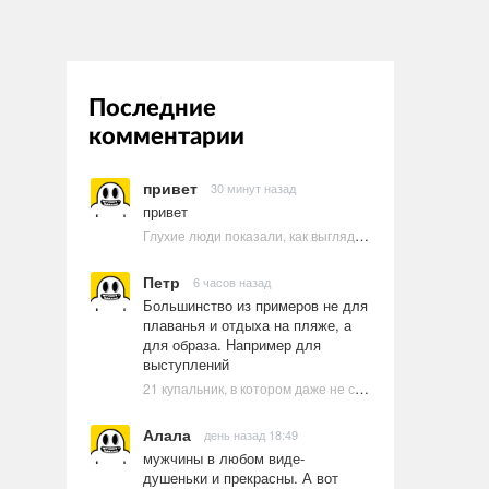
Последние
комментарии
привет
30 минут назад
привет
Глухие люди показали, как выглядят ругательства на языке жестов
Петр
6 часов назад
Большинство из примеров не для
плаванья и отдыха на пляже, а
для образа. Например для
выступлений
21 купальник, в котором даже не стоит пытаться плавать
Алала
день назад 18:49
мужчины в любом виде-
душеньки и прекрасны. А вот