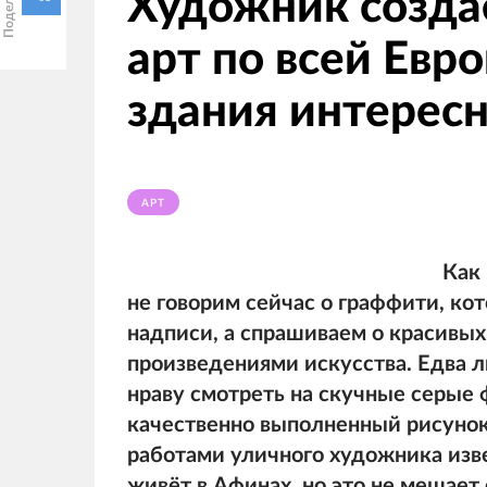
Художник созда
арт по всей Евр
здания интерес
АРТ
Как
не говорим сейчас о граффити, кот
надписи, а спрашиваем о красивых
произведениями искусства. Едва 
нраву смотреть на скучные серые 
качественно выполненный рисунок
работами уличного художника изв
живёт в Афинах, но это не мешает