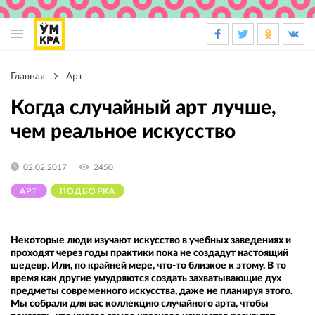
Основная
навигация
Главная
Арт
Строка
навигации
Когда случайный арт лучше,
чем реальное искусство
02.02.2017
2450
АРТ
ПОДБОРКА
Некоторые люди изучают искусство в учебных заведениях и
проходят через годы практики пока не создадут настоящий
шедевр. Или, по крайней мере, что-то близкое к этому. В то
время как другие умудряются создать захватывающие дух
предметы современного искусства, даже не планируя этого.
Мы собрали для вас коллекцию случайного арта, чтобы