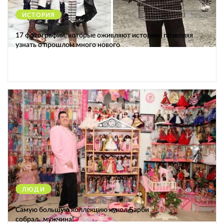
ИСТОРИЯ
2132
17 фотографий, которые оживляют историю, позволяя
узнать о прошлом много нового
ЛЮДИ
4283
Самую большую коллекцию кукол Барби
собрал...мужчина!