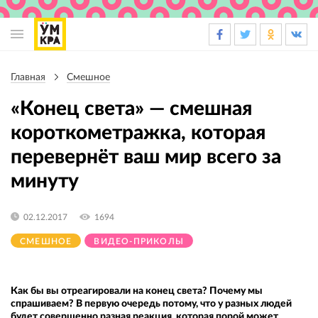
Основная
навигация
Главная
Смешное
Строка
навигации
«Конец света» — смешная
короткометражка, которая
перевернёт ваш мир всего за
минуту
02.12.2017
1694
СМЕШНОЕ
ВИДЕО-ПРИКОЛЫ
Как бы вы отреагировали на конец света? Почему мы
спрашиваем? В первую очередь потому, что у разных людей
будет совершенно разная реакция, которая порой может