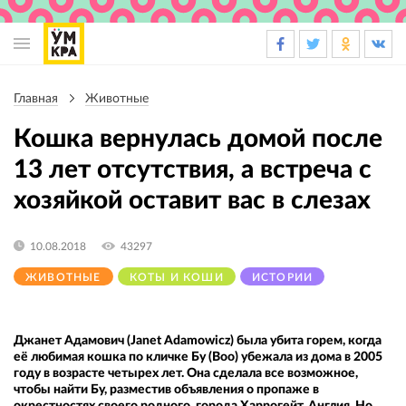
Основная
навигация
Главная
Животные
Строка
навигации
Кошка вернулась домой после
13 лет отсутствия, а встреча с
хозяйкой оставит вас в слезах
10.08.2018
43297
ЖИВОТНЫЕ
КОТЫ И КОШИ
ИСТОРИИ
Джанет Адамович (Janet Adamowicz) была убита горем, когда
её любимая кошка по кличке Бу (Boo) убежала из дома в 2005
году в возрасте четырех лет. Она сделала все возможное,
чтобы найти Бу, разместив объявления о пропаже в
окрестностях своего родного города Харрогейт, Англия. Но