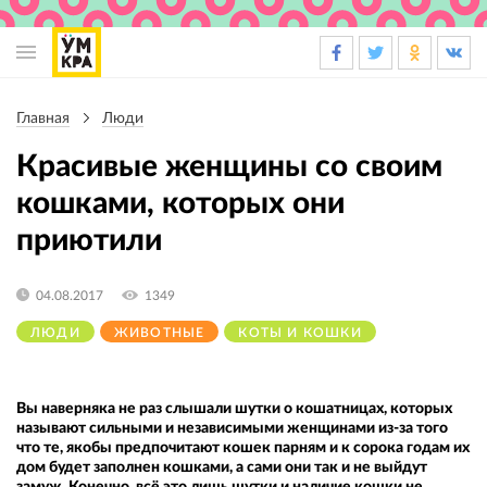
Основная
навигация
Главная
Люди
Строка
навигации
Красивые женщины со своим
кошками, которых они
приютили
04.08.2017
1349
ЛЮДИ
ЖИВОТНЫЕ
КОТЫ И КОШКИ
Вы наверняка не раз слышали шутки о кошатницах, которых
называют сильными и независимыми женщинами из-за того
что те, якобы предпочитают кошек парням и к сорока годам их
дом будет заполнен кошками, а сами они так и не выйдут
замуж. Конечно, всё это лишь шутки и наличие кошки не