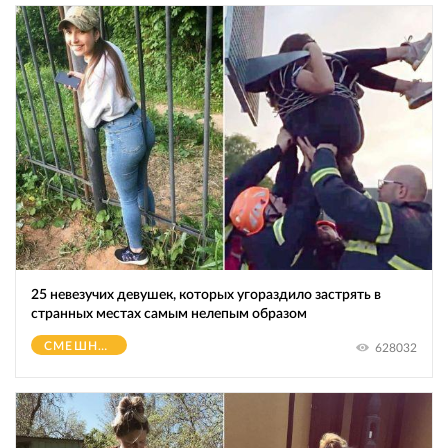
25 невезучих девушек, которых угораздило застрять в
странных местах самым нелепым образом
СМЕШНОЕ
628032