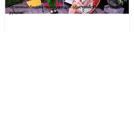
Отличные бюджетные идеи для обустройства дачи своими
руками
РАСТЕНИЯ
108264
10 самых редких растений Земли