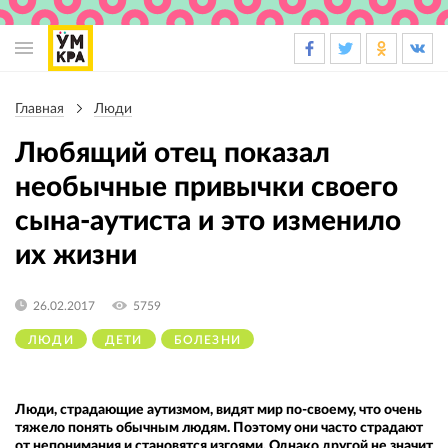
Основная
навигация
Главная
Люди
Строка
навигации
Любящий отец показал
необычные привычки своего
сына-аутиста и это изменило
их жизни
26.02.2017
5759
ЛЮДИ
ДЕТИ
БОЛЕЗНИ
Люди, страдающие аутизмом, видят мир по-своему, что очень
тяжело понять обычным людям. Поэтому они часто страдают
от непонимания и становятся изгоями. Однако другой не значит