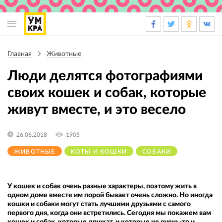
Основная
навигация
Главная
Животные
Строка
навигации
Люди делятся фотографиями
своих кошек и собак, которые
живут вместе, и это весело
26.06.2018
1905
ЖИВОТНЫЕ
КОТЫ И КОШКИ
СОБАКИ
У кошек и собак очень разные характеры, поэтому жить в
одном доме вместе им порой бывает очень сложно. Но иногда
кошки и собаки могут стать лучшими друзьями с самого
первого дня, когда они встретились. Сегодня мы покажем вам
кошек и собак, которые дружат, и которые не очень-то и