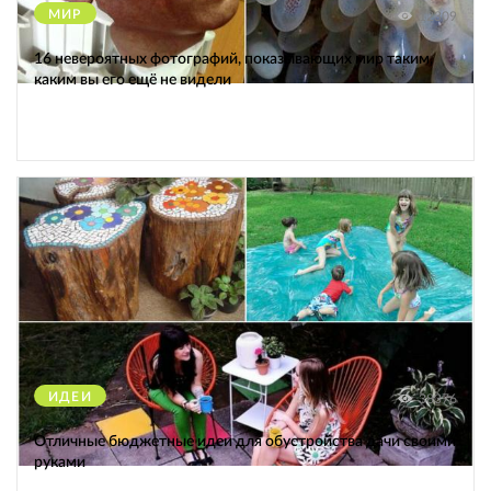
МИР
12309
16 невероятных фотографий, показывающих мир таким,
каким вы его ещё не видели
ИДЕИ
38376
Отличные бюджетные идеи для обустройства дачи своими
руками