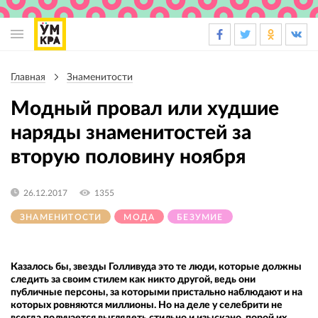
Основная
навигация
Главная
Знаменитости
Строка
навигации
Модный провал или худшие
наряды знаменитостей за
вторую половину ноября
26.12.2017
1355
ЗНАМЕНИТОСТИ
МОДА
БЕЗУМИЕ
Казалось бы, звезды Голливуда это те люди, которые должны
следить за своим стилем как никто другой, ведь они
публичные персоны, за которыми пристально наблюдают и на
которых ровняются миллионы. Но на деле у селебрити не
всегда получается выглядеть стильно и изыскано, порой их