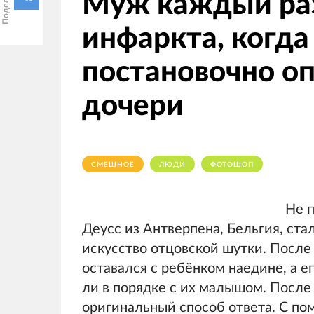
Муж каждый раз
инфаркта, когда
постановочно о
дочери
СМЕШНОЕ
ЛЮДИ
ФОТОШОП
Не п
Деусс из Антверпена, Бельгия, ст
искусство отцовской шутки. После
оставался с ребёнком наедине, а е
ли в порядке с их малышом. После
оригинальный способ ответа. С п