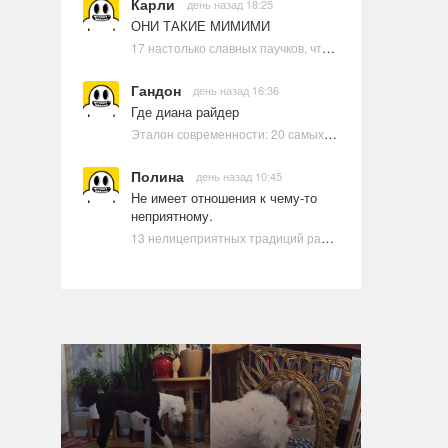
Карли
день назад 18:25
ОНИ ТАКИЕ МИМИМИ
17 настолько славных паучков, что даже у арахнофобов появится желание их погладить
Гандон
день назад 16:36
Где диана райдер
Эталон современности: 20 самых красивых и привлекательных актрис Голливуда, по мнению Google | Ультрамарин
Полина
день назад 10:45
Не имеет отношения к чему-то
неприятному.
13 нелицеприятных традиций разных стран, которые могут шокировать неподготовленного человека