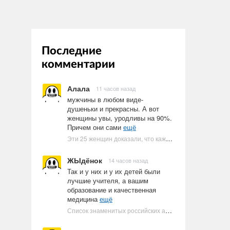
Последние
комментарии
Алала
11 часов назад
мужчины в любом виде-
душеньки и прекрасны. А вот
женщины увы, уродливы на 90%.
Причем они сами
ещё
Эти 25 женщин доказали, что каждое тело имеет право быть в бикини
ЖЫдёнок
14 часов назад
Так и у них и у их детей были
лучшие учителя, а вашим
образование и качественная
медицина
ещё
Список знаменитых российских артистов-евреев | Ультрамарин