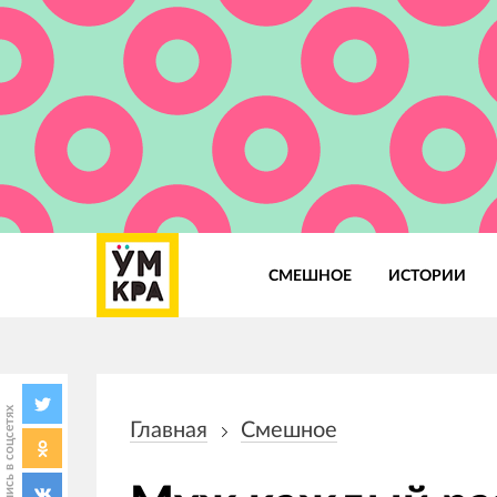
СМЕШНОЕ
ИСТОРИИ
Основная
навигация
Поделись в соцсетях
Главная
Смешное
Строка
навигации