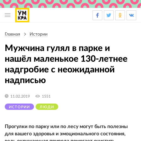
Основная
навигация
Главная
Истории
Строка
навигации
Мужчина гулял в парке и
нашёл маленькое 130-летнее
надгробие с неожиданной
надписью
11.02.2019
1551
ИСТОРИИ
ЛЮДИ
Прогулки по парку или по лесу могут быть полезны
для вашего здоровья и эмоционального состояния,
ведь окружающая природа помогает очистить