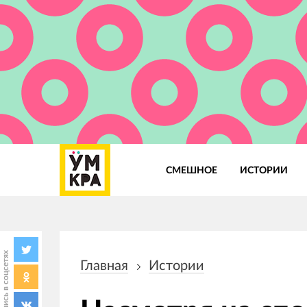
СМЕШНОЕ
ИСТОРИИ
Основная
навигация
Поделись в соцсетях
Главная
Истории
Строка
навигации