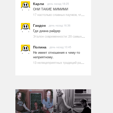
Карли
день назад 18:25
ОНИ ТАКИЕ МИМИМИ
17 настолько славных паучков, что даже у арахнофобов появится желание их погладить
Гандон
день назад 16:36
Где диана райдер
Эталон современности: 20 самых красивых и привлекательных актрис Голливуда, по мнению Google | Ультрамарин
Полина
день назад 10:45
Не имеет отношения к чему-то
неприятному.
13 нелицеприятных традиций разных стран, которые могут шокировать неподготовленного человека