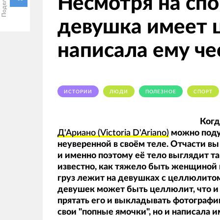
Несмотря на спо
девушка имеет 
написала ему че
ИСТОРИИ
ЛЮДИ
ПОЛЕЗНОЕ
СПОРТ
Когд
Д'Ариано (Victoria D'Ariano)
можно подум
неуверенной в своём теле. Отчасти в
и именно поэтому её тело выглядит та
известно, как тяжело быть женщиной 
груз лежит на девушках с целлюлитом. 
девушек может быть целлюлит, что и 
прятать его и выкладывать фотографии
свои "попные ямочки", но и написала и