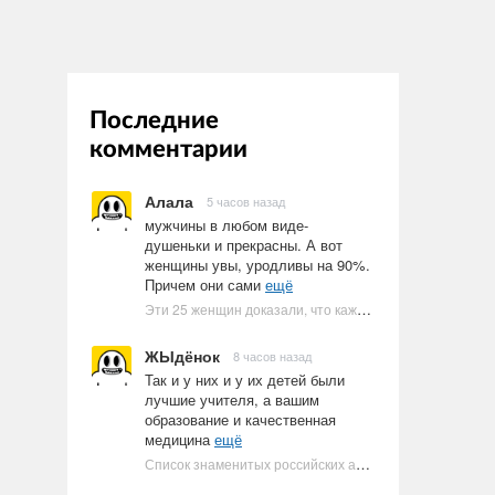
Последние
комментарии
Алала
5 часов назад
мужчины в любом виде-
душеньки и прекрасны. А вот
женщины увы, уродливы на 90%.
Причем они сами
ещё
Эти 25 женщин доказали, что каждое тело имеет право быть в бикини
ЖЫдёнок
8 часов назад
Так и у них и у их детей были
лучшие учителя, а вашим
образование и качественная
медицина
ещё
Список знаменитых российских артистов-евреев | Ультрамарин