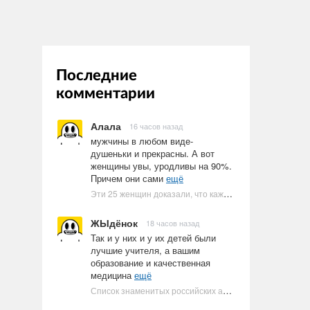
Последние
комментарии
Алала
16 часов назад
мужчины в любом виде-
душеньки и прекрасны. А вот
женщины увы, уродливы на 90%.
Причем они сами
ещё
Эти 25 женщин доказали, что каждое тело имеет право быть в бикини
ЖЫдёнок
18 часов назад
Так и у них и у их детей были
лучшие учителя, а вашим
образование и качественная
медицина
ещё
Список знаменитых российских артистов-евреев | Ультрамарин