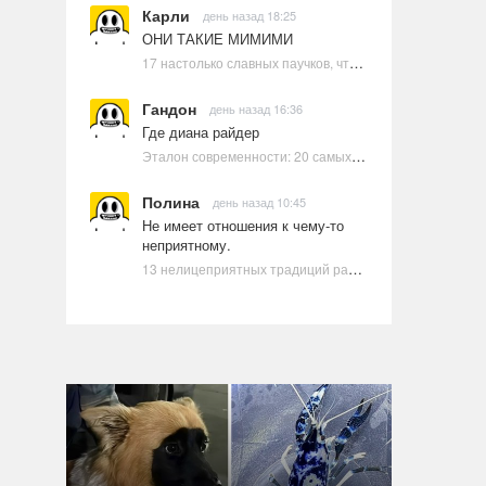
Карли
день назад 18:25
ОНИ ТАКИЕ МИМИМИ
17 настолько славных паучков, что даже у арахнофобов появится желание их погладить
Гандон
день назад 16:36
Где диана райдер
Эталон современности: 20 самых красивых и привлекательных актрис Голливуда, по мнению Google | Ультрамарин
Полина
день назад 10:45
Не имеет отношения к чему-то
неприятному.
13 нелицеприятных традиций разных стран, которые могут шокировать неподготовленного человека