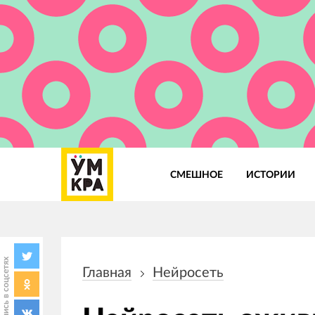
СМЕШНОЕ
ИСТОРИИ
Основная
навигация
Поделись в соцсетях
Главная
Нейросеть
Строка
навигации