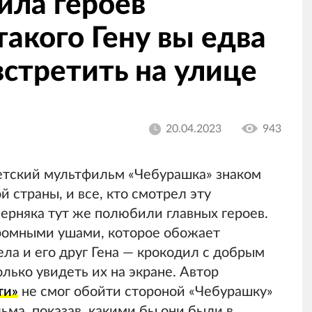
ила героев
такого Гену вы едва
встретить на улице
20.04.2023
943
етский мультфильм «Чебурашка» знаком
 страны, и все, кто смотрел эту
ерняка тут же полюбили главных героев.
ромными ушами, которое обожает
ла и его друг Гена — крокодил с добрым
олько увидеть их на экране. Автор
ти»
не смог обойти стороной «Чебурашку»
ьма, показав, какими бы они были в