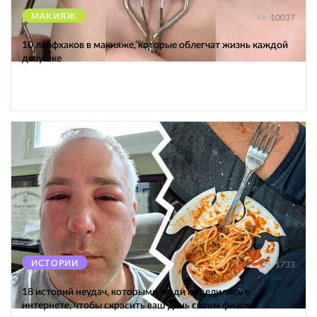
МАКИЯЖ
10037
10 лайфхаков в макияже, которые облегчат жизнь каждой
девушке
ИСТОРИИ
1733
18 историй неудач, которыми люди поделились в
интернете, чтобы скрасить ваш день своим фиаско