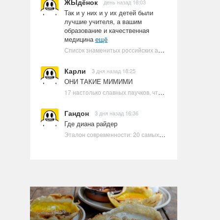
ЖЫдёнок
день назад 16:03
Так и у них и у их детей были
лучшие учителя, а вашим
образование и качественная
медицина
ещё
Список знаменитых российских артистов-евреев | Ультрамарин
Карли
3 дня назад 18:25
ОНИ ТАКИЕ МИМИМИ
17 настолько славных паучков, что даже у арахнофобов появится желание их погладить
Гандон
3 дня назад 16:36
Где диана райдер
Эталон современности: 20 самых красивых и привлекательных актрис Голливуда, по мнению Google | Ультрамарин