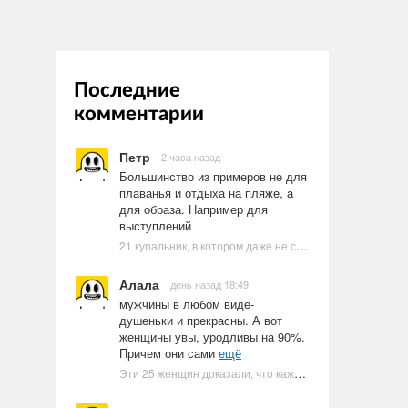
Последние
комментарии
Петр
2 часа назад
Большинство из примеров не для
плаванья и отдыха на пляже, а
для образа. Например для
выступлений
21 купальник, в котором даже не стоит пытаться плавать
Алала
день назад 18:49
мужчины в любом виде-
душеньки и прекрасны. А вот
женщины увы, уродливы на 90%.
Причем они сами
ещё
Эти 25 женщин доказали, что каждое тело имеет право быть в бикини