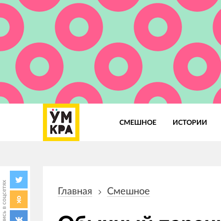
СМЕШНОЕ
ИСТОРИИ
Основная
навигация
Поделись в соцсетях
Главная
Смешное
Строка
навигации