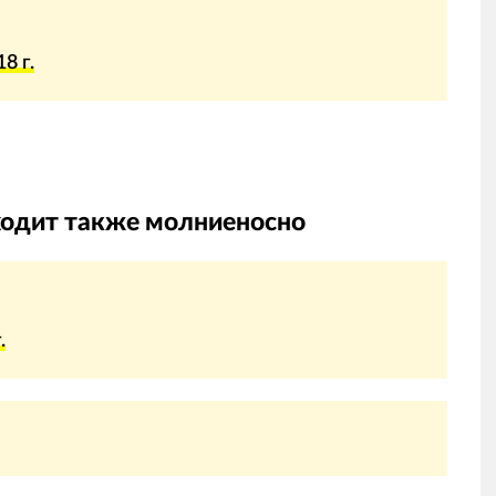
8 г.
ыходит также молниеносно
.