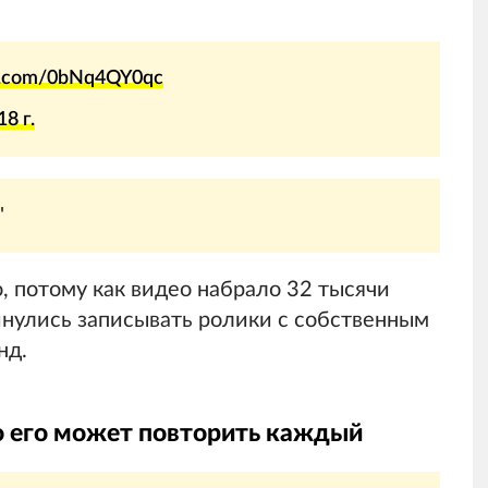
er.com/0bNq4QY0qc
8 г.
"
, потому как видео набрало 32 тысячи
кинулись записывать ролики с собственным
нд.
то его может повторить каждый