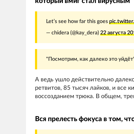
который вмиг стал вирусным
Let’s see how far this goes
pic.twitt
— chidera (@kay_dera)
22 августа 201
"Посмотрим, как далеко это уйдёт
А ведь ушло действительно далеко
ретвитов, 85 тысяч лайков, и все 
воссозданием трюка. В общем, тре
Вся прелесть фокуса в том, ч