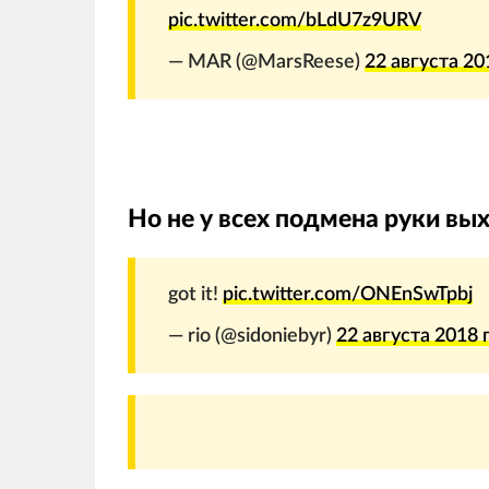
pic.twitter.com/bLdU7z9URV
— MAR (@MarsReese)
22 августа 201
Но не у всех подмена руки в
got it!
pic.twitter.com/ONEnSwTpbj
— rio (@sidoniebyr)
22 августа 2018 г