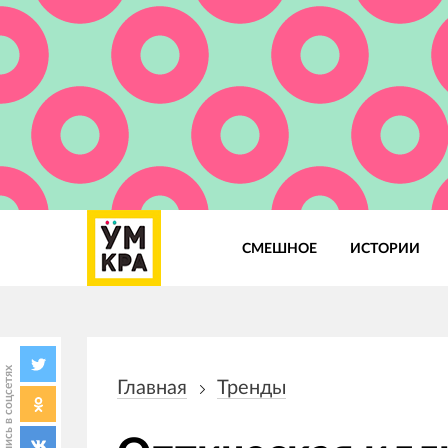
СМЕШНОЕ
ИСТОРИИ
Основная
навигация
Поделись в соцсетях
Главная
Тренды
Строка
навигации