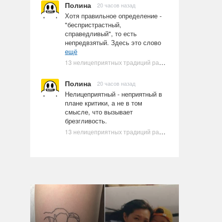
Полина
20 часов назад
Хотя правильное определение -
"беспристрастный,
справедливый", то есть
непредвзятый. Здесь это слово
ещё
13 нелицеприятных традиций разных стран, которые могут шокировать неподготовленного человека
Полина
20 часов назад
Нелицеприятный - неприятный в
плане критики, а не в том
смысле, что вызывает
брезгливость.
13 нелицеприятных традиций разных стран, которые могут шокировать неподготовленного человека