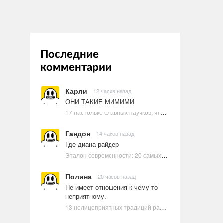
Последние
комментарии
Карли
12 часов назад
ОНИ ТАКИЕ МИМИМИ
17 настолько славных паучков, что даже у арахнофобов появится желание их погладить
Гандон
14 часов назад
Где диана райдер
Эталон современности: 20 самых красивых и привлекательных актрис Голливуда, по мнению Google | Ультрамарин
Полина
20 часов назад
Не имеет отношения к чему-то
неприятному.
13 нелицеприятных традиций разных стран, которые могут шокировать неподготовленного человека