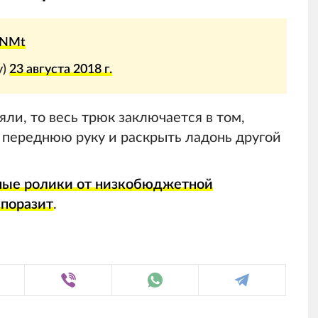
QNMt
y)
23 августа 2018 г.
яли, то весь трюк заключается в том,
 переднюю руку и раскрыть ладонь другой
ные ролики от низкобюджетной
 поразит
.