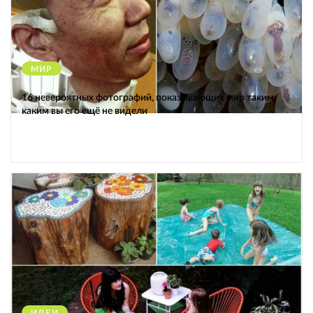
МИР
12473
16 невероятных фотографий, показывающих мир таким,
каким вы его ещё не видели
ИДЕИ