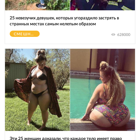
25 невезучих девушек, которых угораздило застрять в
странных местах самым нелепым образом
СМЕШНОЕ
628000
Эти 25 женщин доказали, что каждое тело имеет право