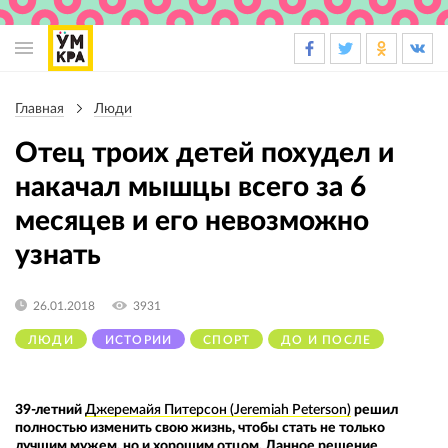
Основная
навигация
Главная
Люди
Строка
навигации
Отец троих детей похудел и
накачал мышцы всего за 6
месяцев и его невозможно
узнать
26.01.2018
3931
ЛЮДИ
ИСТОРИИ
СПОРТ
ДО И ПОСЛЕ
39-летний
Джеремайя Питерсон (Jeremiah Peterson)
решил
полностью изменить свою жизнь, чтобы стать не только
лучшим мужем, но и хорошим отцом. Данное решение