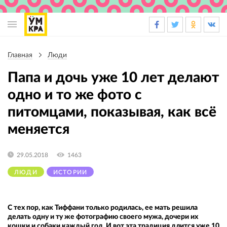
Основная
навигация
Главная
Люди
Строка
навигации
Папа и дочь уже 10 лет делают
одно и то же фото с
питомцами, показывая, как всё
меняется
29.05.2018
1463
ЛЮДИ
ИСТОРИИ
С тех пор, как Тиффани только родилась, ее мать решила
делать одну и ту же фотографию своего мужа, дочери их
кошки и собаки каждый год. И вот эта традиция длится уже 10