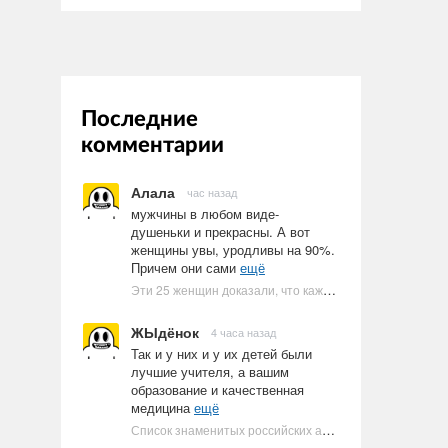
Последние
комментарии
Алала
час назад
мужчины в любом виде-
душеньки и прекрасны. А вот
женщины увы, уродливы на 90%.
Причем они сами
ещё
Эти 25 женщин доказали, что каждое тело имеет право быть в бикини
ЖЫдёнок
4 часа назад
Так и у них и у их детей были
лучшие учителя, а вашим
образование и качественная
медицина
ещё
Список знаменитых российских артистов-евреев | Ультрамарин