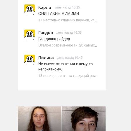
Карли
день назад 18:25
ОНИ ТАКИЕ МИМИМИ
17 настолько славных паучков, что даже у арахнофобов появится желание их погладить
Гандон
день назад 16:36
Где диана райдер
Эталон современности: 20 самых красивых и привлекательных актрис Голливуда, по мнению Google | Ультрамарин
Полина
день назад 10:45
Не имеет отношения к чему-то
неприятному.
13 нелицеприятных традиций разных стран, которые могут шокировать неподготовленного человека