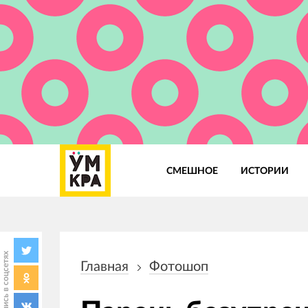
СМЕШНОЕ
ИСТОРИИ
Основная
навигация
Поделись в соцсетях
Главная
Фотошоп
Строка
навигации