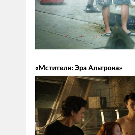
«Мстители: Эра Альтрона»