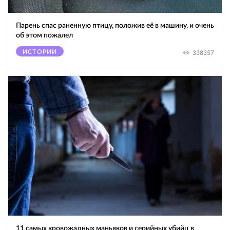
Парень спас раненную птицу, положив её в машину, и очень
об этом пожалел
ИСТОРИИ
338357
11 самых кровожадных маньяков и серийных убийц в