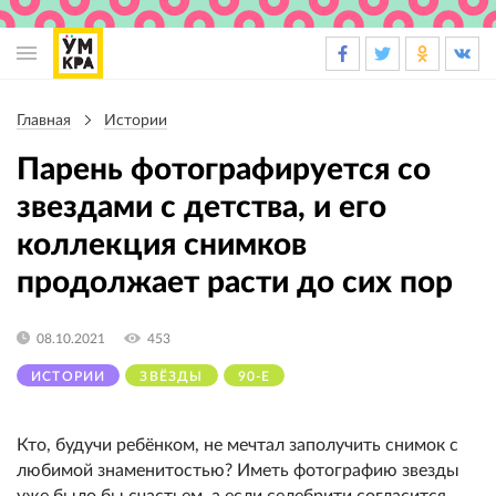
Основная
навигация
Главная
Истории
Строка
навигации
Парень фотографируется со
звездами с детства, и его
коллекция снимков
продолжает расти до сих пор
08.10.2021
453
ИСТОРИИ
ЗВЁЗДЫ
90-Е
Кто, будучи ребёнком, не мечтал заполучить снимок с
любимой знаменитостью? Иметь фотографию звезды
уже было бы счастьем, а если селебрити согласится