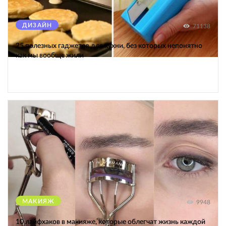
ДИЗАЙН
71138
25 полезных гаджетов для кухни, без которых непонятно
как мы вообще жили
МАКИЯЖ
9948
10 лайфхаков в макияже, которые облегчат жизнь каждой