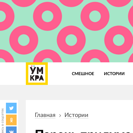
СМЕШНОЕ
ИСТОРИИ
Основная
навигация
Поделись в соцсетях
Главная
Истории
Строка
навигации