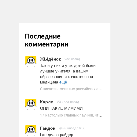
Последние
комментарии
ЖЫдёнок
час назад
Так и у них и у их детей были
лучшие учителя, а вашим
образование и качественная
медицина
ещё
Список знаменитых российских артистов-евреев | Ультрамарин
Карли
23 часа назад
ОНИ ТАКИЕ МИМИМИ
17 настолько славных паучков, что даже у арахнофобов появится желание их погладить
Гандон
день назад 16:36
Где диана райдер