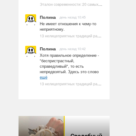
Эталон современности: 20 самых красивых и привлекательных актрис Голливуда, по мнению Google | Ультрамарин
Полина
день назад 10:45
Не имеет отношения к чему-то
неприятному.
13 нелицеприятных традиций разных стран, которые могут шокировать неподготовленного человека
Полина
день назад 10:42
Хотя правильное определение -
"беспристрастный,
справедливый", то есть
непредвзятый. Здесь это слово
ещё
13 нелицеприятных традиций разных стран, которые могут шокировать неподготовленного человека