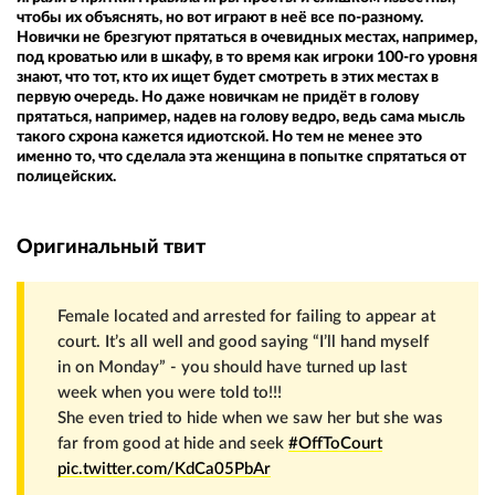
чтобы их объяснять, но вот играют в неё все по-разному.
Новички не брезгуют прятаться в очевидных местах, например,
под кроватью или в шкафу, в то время как игроки 100-го уровня
знают, что тот, кто их ищет будет смотреть в этих местах в
первую очередь. Но даже новичкам не придёт в голову
прятаться, например, надев на голову ведро, ведь сама мысль
такого схрона кажется идиотской. Но тем не менее это
именно то, что сделала эта женщина в попытке спрятаться от
полицейских.
Оригинальный твит
Female located and arrested for failing to appear at
court. It’s all well and good saying “I’ll hand myself
in on Monday” - you should have turned up last
week when you were told to!!!
She even tried to hide when we saw her but she was
far from good at hide and seek
#OffToCourt
pic.twitter.com/KdCa05PbAr