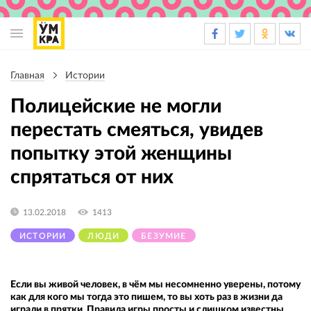
Основная
навигация
Главная
Истории
Строка
навигации
Полицейские не могли
перестать смеяться, увидев
попытку этой женщины
спрятаться от них
13.02.2018
1413
ИСТОРИИ
ЛЮДИ
БЕЗУМИЕ
Если вы живой человек, в чём мы несомненно уверены, потому
как для кого мы тогда это пишем, то вы хоть раз в жизни да
играли в прятки. Правила игры просты и слишком известны,