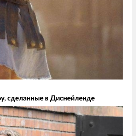
оу, сделанные в Диснейленде