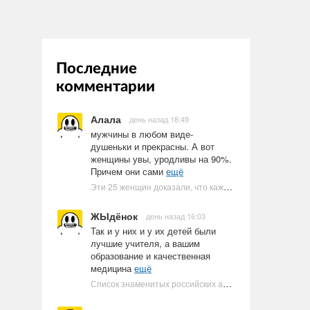
Последние
комментарии
Алала
день назад 18:49
мужчины в любом виде-
душеньки и прекрасны. А вот
женщины увы, уродливы на 90%.
Причем они сами
ещё
Эти 25 женщин доказали, что каждое тело имеет право быть в бикини
ЖЫдёнок
день назад 16:03
Так и у них и у их детей были
лучшие учителя, а вашим
образование и качественная
медицина
ещё
Список знаменитых российских артистов-евреев | Ультрамарин