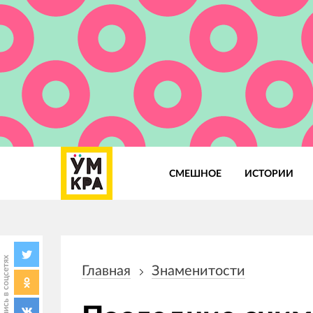
СМЕШНОЕ
ИСТОРИИ
Основная
навигация
Поделись в соцсетях
Главная
Знаменитости
Строка
навигации