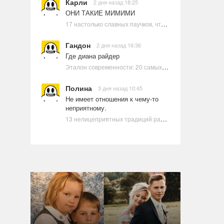
Карли
2 дня назад 18:25
ОНИ ТАКИЕ МИМИМИ
17 настолько славных паучков, что даже у арахнофобов появится желание их погладить
Гандон
2 дня назад 16:36
Где диана райдер
Эталон современности: 20 самых красивых и привлекательных актрис Голливуда, по мнению Google | Ультрамарин
Полина
3 дня назад 10:45
Не имеет отношения к чему-то
неприятному.
13 нелицеприятных традиций разных стран, которые могут шокировать неподготовленного человека