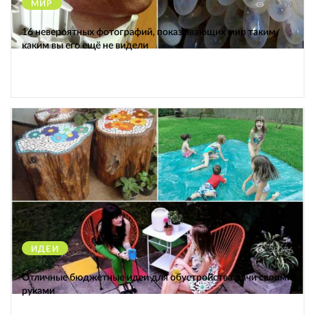
МИР
12309
16 невероятных фотографий, показывающих мир таким,
каким вы его ещё не видели
ИДЕИ
38376
Отличные бюджетные идеи для обустройства дачи своими
руками