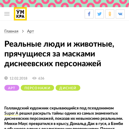
Основная
навигация
Главная
Арт
Строка
навигации
Реальные люди и животные,
прячущиеся за масками
диснеевских персонажей
12.02.2018
636
АРТ
ПЕРСОНАЖИ
ДИСНЕЙ
Голландский художник скрывающийся под псевдонимом
Super A
решил раскрыть тайны одних из самых знаменитых
диснеевских персонажей, показав их невыносимо реальными.
Микки Маус превратился в крысу, Дональд Дак в гуся, а Бэмби
в обычного оленя с реалистичными пропорциями. Проект