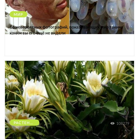
МИР
12234
16 невероятных фотографий, показывающих мир таким,
каким вы его ещё не видели
РАСТЕНИЯ
108279
10 самых редких растений Земли