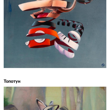
Топотун