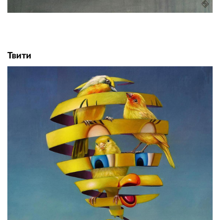
Твити