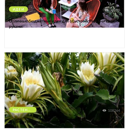
ИДЕИ
38282
Отличные бюджетные идеи для обустройства дачи своими
руками
РАСТЕНИЯ
108264
10 самых редких растений Земли