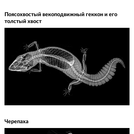
Поясохвостый векоподвижный геккон и его
толстый хвост
Черепаха